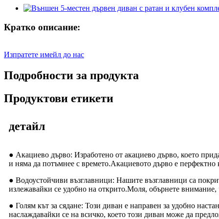
Кратко описание:
Изпратете имейл до нас
Подробности за продукта
Продуктови етикети
детайл
● Акациево дърво: Изработено от акациево дърво, което прид
и няма да потъмнее с времето.Акациевото дърво е перфектно к
● Водоустойчиви възглавници: Нашите възглавници са покрити
излежавайки се удобно на открито.Моля, обърнете внимание, 
● Голям кът за сядане: Този диван е направен за удобно наст
наслаждавайки се на всичко, което този диван може да предл