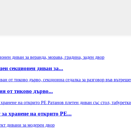
ен секционен диван за...
я от тиково дърво...
за хранене на открито PE...