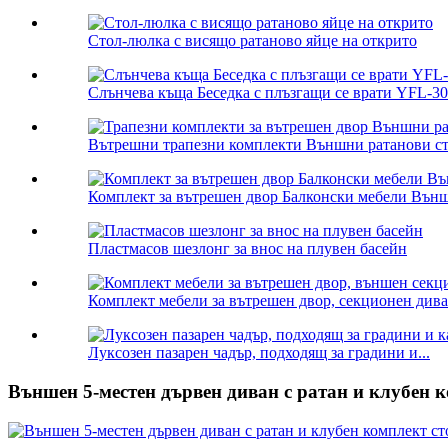
Стол-люлка с висящо ратаново яйце на открито
Слънчева къща Беседка с плъзгащи се врати YFL-3
Вътрешни трапезни комплекти Външни ратанови ст
Комплект за вътрешен двор Балконски мебели Външе
Пластмасов шезлонг за внос на плувен басейн
Комплект мебели за вътрешен двор, секционен диван 
Луксозен пазарен чадър, подходящ за градини и...
Външен 5-местен дървен диван с ратан и клубен 