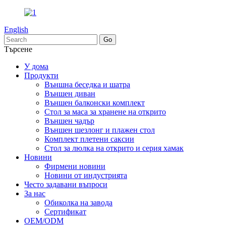
English
Търсене
У дома
Продукти
Външна беседка и шатра
Външен диван
Външен балконски комплект
Стол за маса за хранене на открито
Външен чадър
Външен шезлонг и плажен стол
Комплект плетени саксии
Стол за люлка на открито и серия хамак
Новини
Фирмени новини
Новини от индустрията
Често задавани въпроси
За нас
Обиколка на завода
Сертификат
OEM/ODM