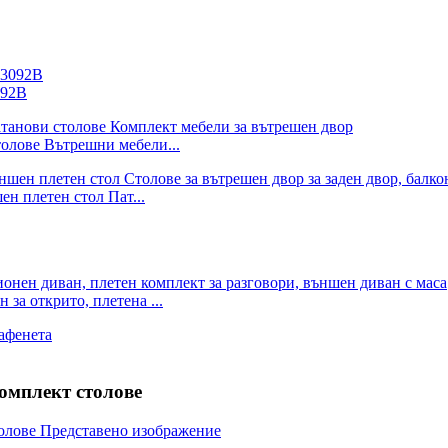
092B
олове Вътрешни мебели...
н плетен стол Пат...
за открито, плетена ...
комплект столове