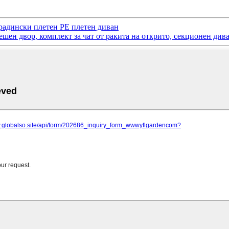
радински плетен PE плетен диван
ешен двор, комплект за чат от ракита на открито, секционен див