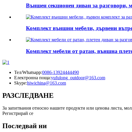
Външен секционен диван за разговори, м
Комплект външни мебели, дървени вътре
Комплект мебели от ратан, външна плете
Тел/Whatsapp:
0086-13924444490
Електронна поща:
yufulong_outdoor@163.com
Skype:
hiwichina@163.com
РАЗСЛЕДВАНЕ
За запитвания относно нашите продукти или ценова листа, моля,
Регистрирай се
Последвай ни