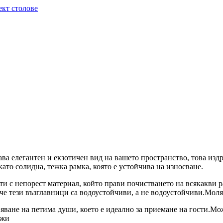
ава елегантен и екзотичен вид на вашето пространство, това из
ато солидна, тежка рамка, която е устойчива на износване.
 с непорест материал, който прави почистването на всякакви раз
че тези възглавници са водоустойчиви, а не водоустойчиви.Моля
аняване на петима души, което е идеално за приемане на гости.Мо
ожи