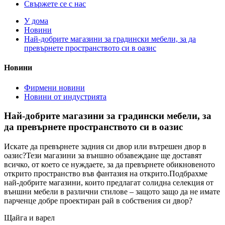
Свържете се с нас
У дома
Новини
Най-добрите магазини за градински мебели, за да
превърнете пространството си в оазис
Новини
Фирмени новини
Новини от индустрията
Най-добрите магазини за градински мебели, за
да превърнете пространството си в оазис
Искате да превърнете задния си двор или вътрешен двор в
оазис?Тези магазини за външно обзавеждане ще доставят
всичко, от което се нуждаете, за да превърнете обикновеното
открито пространство във фантазия на открито.Подбрахме
най-добрите магазини, които предлагат солидна селекция от
външни мебели в различни стилове – защото защо да не имате
парченце добре проектиран рай в собствения си двор?
Щайга и варел