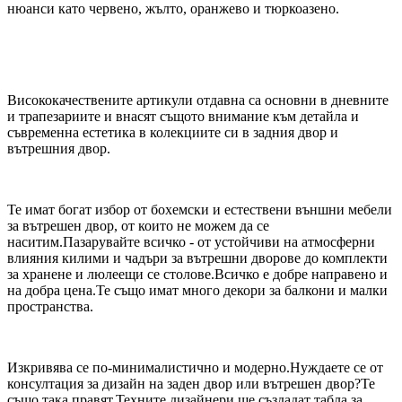
нюанси като червено, жълто, оранжево и тюркоазено.
Висококачествените артикули отдавна са основни в дневните
и трапезариите и внасят същото внимание към детайла и
съвременна естетика в колекциите си в задния двор и
вътрешния двор.
Те имат богат избор от бохемски и естествени външни мебели
за вътрешен двор, от които не можем да се
наситим.Пазарувайте всичко - от устойчиви на атмосферни
влияния килими и чадъри за вътрешни дворове до комплекти
за хранене и люлеещи се столове.Всичко е добре направено и
на добра цена.Те също имат много декори за балкони и малки
пространства.
Изкривява се по-минималистично и модерно.Нуждаете се от
консултация за дизайн на заден двор или вътрешен двор?Те
също така правят.Техните дизайнери ще създадат табла за