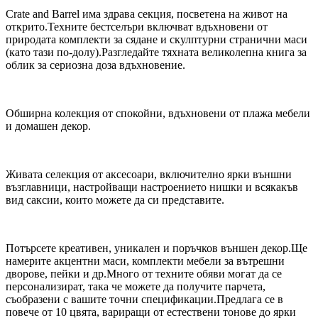
Crate and Barrel има здрава секция, посветена на живот на
открито.Техните бестселъри включват вдъхновени от
природата комплекти за сядане и скулптурни странични маси
(като тази по-долу).Разгледайте тяхната великолепна книга за
облик за сериозна доза вдъхновение.
Обширна колекция от спокойни, вдъхновени от плажа мебели
и домашен декор.
Живата селекция от аксесоари, включително ярки външни
възглавници, настройващи настроението нишки и всякакъв
вид саксии, които можете да си представите.
Потърсете креативен, уникален и поръчков външен декор.Ще
намерите акцентни маси, комплекти мебели за вътрешни
дворове, пейки и др.Много от техните обяви могат да се
персонализират, така че можете да получите парчета,
съобразени с вашите точни спецификации.Предлага се в
повече от 10 цвята, вариращи от естествени тонове до ярки