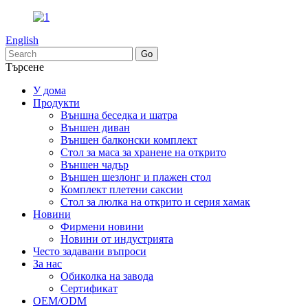
English
Търсене
У дома
Продукти
Външна беседка и шатра
Външен диван
Външен балконски комплект
Стол за маса за хранене на открито
Външен чадър
Външен шезлонг и плажен стол
Комплект плетени саксии
Стол за люлка на открито и серия хамак
Новини
Фирмени новини
Новини от индустрията
Често задавани въпроси
За нас
Обиколка на завода
Сертификат
OEM/ODM